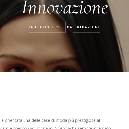
Innovazione
16 LUGLIO 2025
DA
REDAZIONE
 è diventata una delle case di moda più prestigiose al
ticato e spesso rivoluzionario, Givenchy ha sempre incarnato