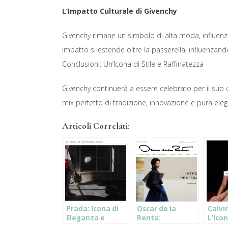
L’Impatto Culturale di Givenchy
Givenchy rimane un simbolo di alta moda, influenz
impatto si estende oltre la passerella, influenzand
Conclusioni: Un’Icona di Stile e Raffinatezza
Givenchy continuerà a essere celebrato per il suo
mix perfetto di tradizione, innovazione e pura ele
Articoli Correlati:
Prada: Icona di
Oscar de la
Calvin
Eleganza e
Renta:
L’Ico
Innovazione
L’Eleganza e il
dell’