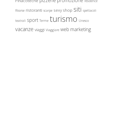
pizzerie
promozione
Pinacoteche
residence
siti
ristoranti
sexy shop
Risorse
scarpe
spettacoli
turismo
sport
teatrali
Terme
Unesco
vacanze
web marketing
viaggi
Viaggiare