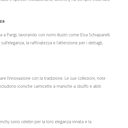
nza
 a Parigi, lavorando con nomi illustri come Elsa Schiaparelli.
ull’eleganza, la raffinatezza e l’attenzione per i dettagli,
re l’innovazione con la tradizione. Le sue collezioni, note
, includono iconiche camicette a maniche a sbuffo e abiti
venchy sono celebri per la loro eleganza innata e la