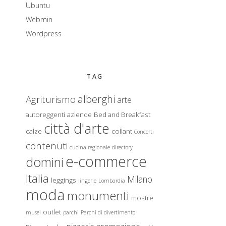
Ubuntu
Webmin
Wordpress
TAG
alberghi
Agriturismo
arte
autoreggenti
aziende
Bed and Breakfast
città d'arte
calze
collant
Concerti
contenuti
cucina regionale
directory
e-commerce
domini
Italia
Milano
leggings
lingerie
Lombardia
moda
monumenti
mostre
outlet
musei
parchi
Parchi di divertimento