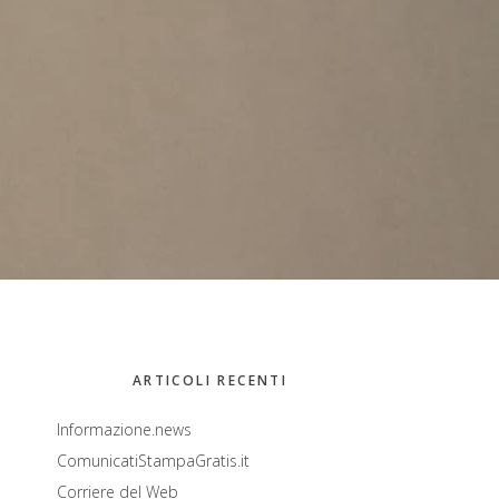
Barra
ARTICOLI RECENTI
laterale
Informazione.news
ComunicatiStampaGratis.it
primaria
Corriere del Web