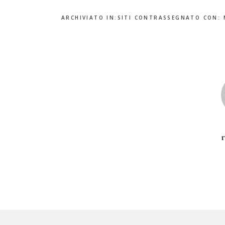
nella Moda
Fascino
Minim
Italiana
ARCHIVIATO IN:
SITI
CONTRASSEGNATO CON: